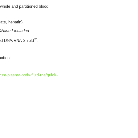
whole and partitioned blood
ate, heparin).
DNase I included
.
™
ded DNA/RNA Shield
.
ation.
rum-plasma-body-fluid-rna/quick-