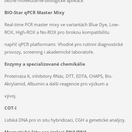
běžné molekulárně-biologické aplikace.
BIO-Star qPCR Master Mixy
Real-time PCR master mixy ve variantách Blue Dye, Low-
ROX, High-ROX a No-ROX pro širokou kompatibilitu
napříč qPCR platformami. Vhodné pro rutinní diagnostické
provozy, screening i akademické laboratoře.
Enzymy a specializované chemikálie
Proteináza K, inhibitory RNáz, DTT, EDTA, CHAPS, Bis-
Akrylamid, Albumin a další reagencie pro výzkum a
vývoj.
COT-I
Lidská DNA pro in situ hybridizaci, CGH a genetické analýzy.