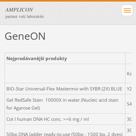
AMPLICON
partner vaší laboratoře
GeneON
Nejprodávanější produkty
Kat.č
BIO-Star Universal-Flex Mastermix with SYBR (2X) BLUE
Y22
Gel RedSafe Stain 10000X in water (Nucleic acid stain
S44
for Agarose Gel)
Cot I human DNA HC conc. >=6 mg / ml
300
300
50bp DNA ladder ready-to-use (50bp - 1500 bp, 2 dyes)