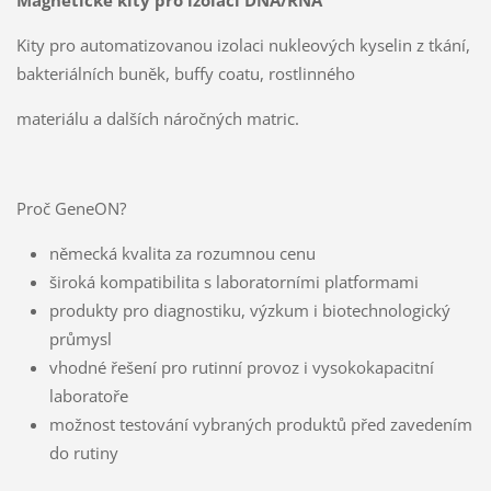
Magnetické kity pro izolaci DNA/RNA
Kity pro automatizovanou izolaci nukleových kyselin z tkání,
bakteriálních buněk, buffy coatu, rostlinného
materiálu a dalších náročných matric.
Proč GeneON?
německá kvalita za rozumnou cenu
široká kompatibilita s laboratorními platformami
produkty pro diagnostiku, výzkum i biotechnologický
průmysl
vhodné řešení pro rutinní provoz i vysokokapacitní
laboratoře
možnost testování vybraných produktů před zavedením
do rutiny