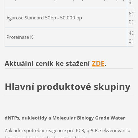
3
604
Agarose Standard 50bp - 50.000 bp
005
405
Proteinase K
010
Aktuální ceník ke stažení
ZDE
.
Hlavní produktové skupiny
dNTPs, nukleotidy a Molecular Biology Grade Water
Základní spotřební reagencie pro PCR, qPCR, sekvenování a