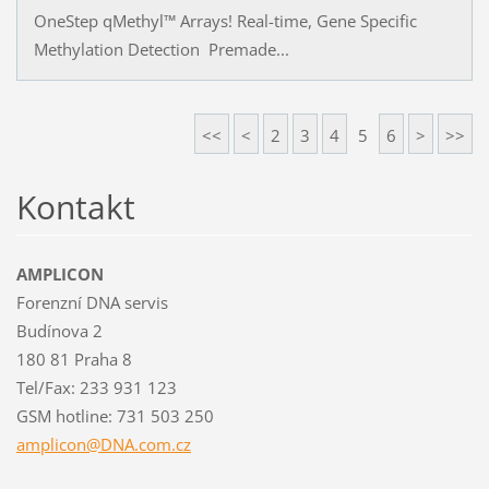
OneStep qMethyl™ Arrays! Real-time, Gene Specific
Methylation Detection Premade...
<<
<
2
3
4
5
6
>
>>
Kontakt
AMPLICON
Forenzní DNA servis
Budínova 2
180 81 Praha 8
Tel/Fax: 233 931 123
GSM hotline: 731 503 250
amplicon
@DNA.com
.cz