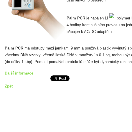
uzavřených prostorech.
Palm PCR
je napájen Li
polymer b
4 hodiny kontinuálního provozu na jedn
připojen k AC/DC adaptéru.
Palm PCR
má odstupy mezi jamkami 9 mm a používá plastik vyvinutý spec
všechny DNA vzorky, včetně lidské DNA v množství ≤ 0.1 ng, mohou být 
(do délky 1 kbp). Pomocí pomalých protokolů může být dynamický rozsah 
Další informace
Zpět