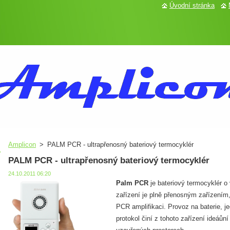
Úvodní stránka
Amplicon
>
PALM PCR - ultrapřenosný bateriový termocyklér
PALM PCR - ultrapřenosný bateriový termocyklér
24.10.2011 06:20
Palm PCR
je bateriový termocyklér o v
zařízení je plně přenosným zařízením,
PCR amplifikaci. Provoz na baterie, 
protokol činí z tohoto zařízení ideáůní 