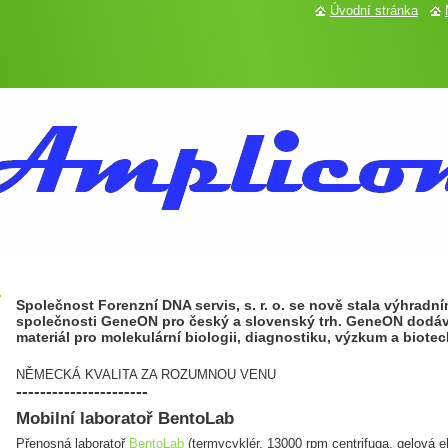
Úvodní stránka
Společnost Forenzní DNA servis, s. r. o. se nově stala výhra
společnosti GeneON pro český a slovenský trh. GeneON dodáv
materiál pro molekulární biologii, diagnostiku, výzkum a biote
NĚMECKÁ KVALITA ZA ROZUMNOU VENU
----------------------
Mobilní laboratoř BentoLab
Přenosná laboratoř
BentoLab
(termycyklér, 13000 rpm centrifuga, gelová el