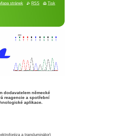
Mapa stránek
RSS
Tisk
dním dodavatelem německé
á reagencie a spotřební
chnologické aplikace.
ektroforéza a transluminátor)