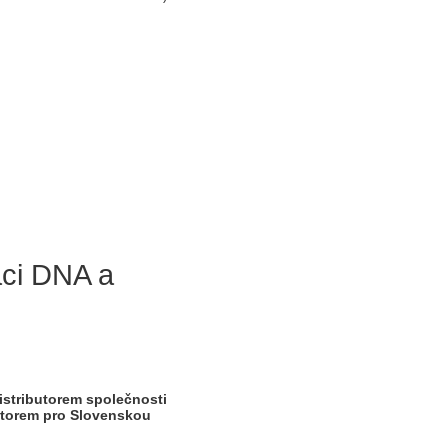
aci DNA a
istributorem společnosti
utorem pro Slovenskou