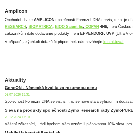
-------------------------------------
Amplicon
Obchodní divize
AMPLICON
společnosti Forenzní DNA servis, s.r.o. je o
RESEARCH
,
BIOMATRICA
,
BIOO Scientific
,
COPAN
4N6,
pro Českou 
zákazníkům dále dodáváme produkty firem
EPPENDORF, UVP
(Ultra Vio
V případě jakýchkoli dotazů či připomínek nás neváhejte
kontaktovat
.
Aktuality
GeneON - Německá kvalita za rozumnou cenu
09.07.2026 13:31
Společnost Forenzní DNA servis, s. r. o. se nově stala výhradním dodava
Sleva na produkty společnosti Zymo Research řady ZymoPUR
20.12.2024 17:10
Vážení zákazníci, rádi bychom Vám oznámili plánovanou 10% slevu pro 
Mobilní laboratoř BentoLab