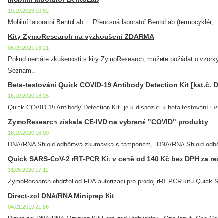
10.10.2023 10:52
Mobilní laboratoř BentoLab Přenosná laboratoř BentoLab (termocyklér,..
Kity ZymoResearch na vyzkoušení ZDARMA
06.09.2021 13:21
Pokud nemáte zkušenosti s kity ZymoResearch, můžete požádat o vzor
Seznam...
Beta-testování Quick COVID-19 Antibody Detection Kit [kat.č. 
16.10.2020 18:26
Quick COVID-19 Antibody Detection Kit je k dispozici k beta-testování i v
ZymoResearch získala CE-IVD na vybrané "COVID" produkty
16.10.2020 16:00
DNA/RNA Shield odběrová zkumavka s tamponem, DNA/RNA Shield odbě
Quick SARS-CoV-2 rRT-PCR Kit v ceně od 140 Kč bez DPH za re
31.05.2020 17:11
ZymoResearch obdržel od FDA autorizaci pro prodej rRT-PCR kitu Quick S
Direct-zol DNA/RNA Miniprep Kit
04.01.2019 21:56