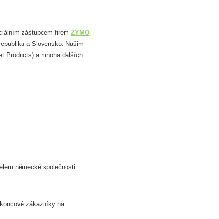
ficiálním zástupcem firem
ZYMO
republiku a Slovensko. Našim
let Products) a mnoha dalších.
telem německé společnosti...
E
koncové zákazníky na...