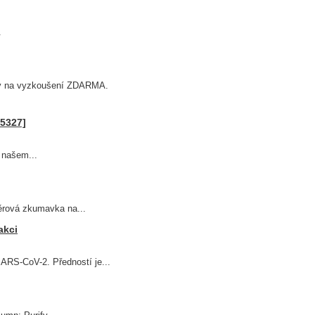
.
ky na vyzkoušení ZDARMA.
D5327]
 našem...
rová zkumavka na...
akci
ARS-CoV-2. Předností je...