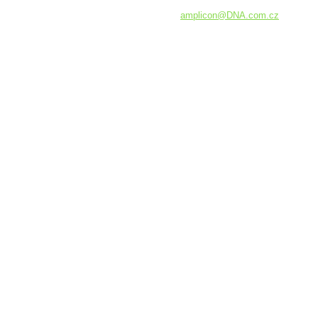
amplicon
@DNA.com
.cz